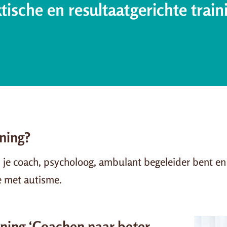
tische en resultaatgerichte train
ining?
als je coach, psycholoog, ambulant begeleider bent e
e met autisme.
aining ‘Coachen naar beter