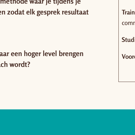
methode waar je tijdens je
en zodat elk gesprek resultaat
Trai
com
Stud
naar een hoger level brengen
Voor
ach wordt?