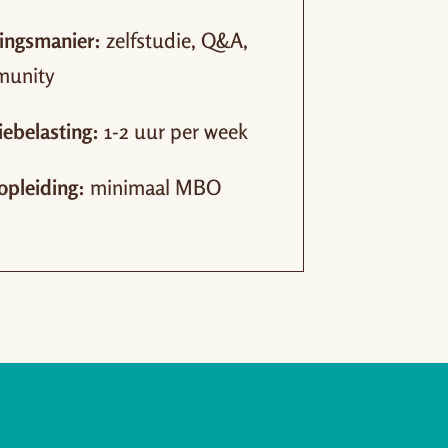
ningsmanier:
zelfstudie, Q&A,
munity
iebelasting:
1-2 uur per week
opleiding:
minimaal MBO