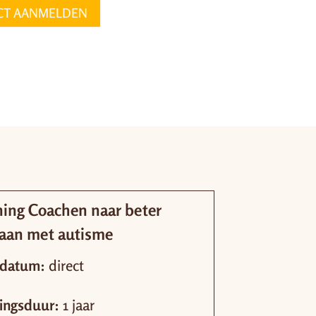
CT AANMELDEN
ning Coachen naar beter
aan met autisme
tdatum:
direct
ningsduur:
1 jaar