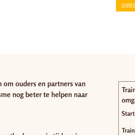
DIRE
en om ouders en partners van
Trai
sme nog beter te helpen naar
omg
Star
Trai