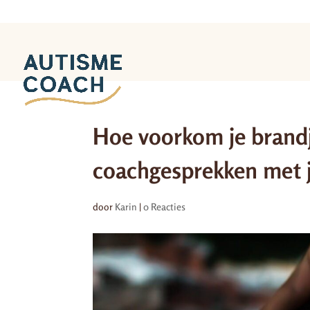
Hoe voorkom je brandj
coachgesprekken met j
door
Karin
|
0 Reacties